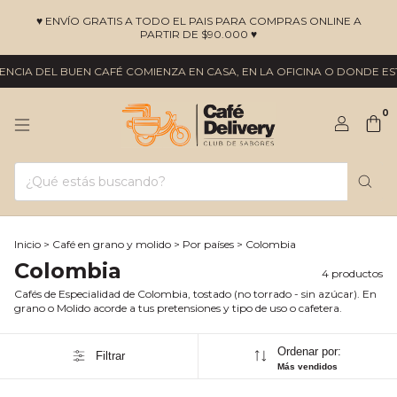
♥ ENVÍO GRATIS A TODO EL PAIS PARA COMPRAS ONLINE A
PARTIR DE $90.000 ♥
NCIA DEL BUEN CAFÉ COMIENZA EN CASA, EN LA OFICINA O DONDE EST
0
Inicio
>
Café en grano y molido
>
Por países
>
Colombia
Colombia
4 productos
Cafés de Especialidad de Colombia, tostado (no torrado - sin azúcar). En
grano o Molido acorde a tus pretensiones y tipo de uso o cafetera.
Ordenar por:
Filtrar
Más vendidos